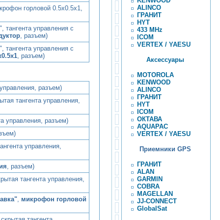
KENWOOD
ALINCO
крофон горловой 0.5х0.5х1,
ГРАНИТ
HYT
, тангента управления с
433 MHz
дуктор
, разъем)
ICOM
VERTEX / YAESU
, тангента управления с
0.5х1
, разъем)
Аксессуары
MOTOROLA
KENWOOD
 управления, разъем)
ALINCO
ГРАНИТ
рытая тангента управления,
HYT
ICOM
ОКТАВА
та управления, разъем)
AQUAPAC
азъем)
VERTEX / YAESU
тангента управления,
Приемники GPS
ГРАНИТ
ия
, разъем)
ALAN
GARMIN
крытая тангента управления,
COBRA
MAGELLAN
авка"
,
микрофон горловой
JJ-CONNECT
GlobalSat
 скрытая тангента