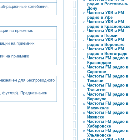
радио в Ростове-на-
виб-рационные колебания,
Дону
Частоты УКВ и FM
радио в Уфе
Частоты УКВ и FM
радио в Красноярске
ации на приемник
Частоты УКВ и FM
радио в Перми
Частоты УКВ и FM
мации на приемник
радио в Воронеже
Частоты УКВ и FM
радио в Волгограде
ии на приемник
Частоты FM радио в
Краснодаре
Частоты FM радио в
Саратове
Частоты FM радио в
дназначен для беспроводного
Тюмени
Частоты FM радио в
Тольятти
, футляр). Предназначен
Частоты FM радио в
Барнауле
Частоты FM радио в
Махачкале
Частоты FM радио в
Ижевске
Частоты FM радио в
Хабаровске
Частоты FM радио в
Ульяновске
Частоты УКВ и FM