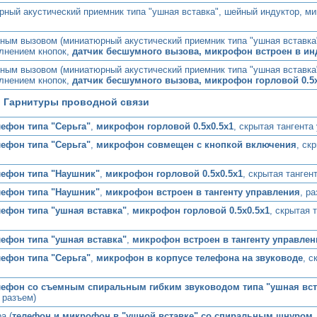
рный акустический приемник типа "ушная вставка", шейный индуктор, ми
ным вызовом (миниатюрный акустический приемник типа "ушная вставка"
лнением кнопок,
датчик бесшумного вызова, микрофон встроен в ин
ным вызовом (миниатюрный акустический приемник типа "ушная вставка"
лнением кнопок,
датчик бесшумного вызова, микрофон горловой 0.5х
Гарнитуры проводной связи
ефон типа "Серьга"
,
микрофон горловой 0.5х0.5х1
, скрытая тангента
лефон типа "Серьга"
,
микрофон совмещен с кнопкой включения
, ск
ефон типа "Наушник"
,
микрофон горловой 0.5х0.5х1
, скрытая танген
лефон типа "Наушник"
,
микрофон встроен в тангенту управления
, р
ефон типа "ушная вставка"
,
микрофон горловой 0.5х0.5х1
, скрытая 
лефон типа "ушная вставка"
,
микрофон встроен в тангенту управлен
ефон типа "Серьга"
,
микрофон в корпусе телефона на звуководе
, с
ефон со съемным спиральным гибким звуководом типа "ушная вст
 разъем)
а (
телефон и микрофон в "ушной вставке" со спиральным шнуром
,