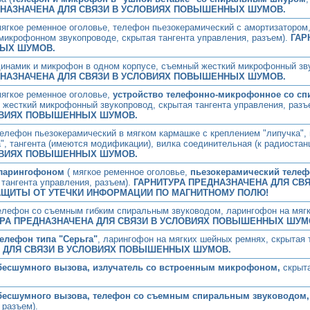
ДНАЗНАЧЕНА ДЛЯ СВЯЗИ В УСЛОВИЯХ ПОВЫШЕННЫХ ШУМОВ.
мягкое ременное оголовье, телефон пьезокерамический с амортизатором
икрофонном звукопроводе, скрытая тангента управления, разъем).
ГАР
НЫХ ШУМОВ.
динамик и микрофон в одном корпусе, съемный жесткий микрофонный зву
ДНАЗНАЧЕНА ДЛЯ СВЯЗИ В УСЛОВИЯХ ПОВЫШЕННЫХ ШУМОВ.
мягкое ременное оголовье,
устройство телефонно-микрофонное со с
 жесткий микрофонный звукопровод, скрытая тангента управления, разъ
ОВИЯХ ПОВЫШЕННЫХ ШУМОВ.
телефон пьезокерамический в мягком кармашке с креплением "липучка",
", тангента (имеются модификации), вилка соединительная (к радиостан
ОВИЯХ ПОВЫШЕННЫХ ШУМОВ.
ларингофоном
( мягкое ременное оголовье,
пьезокерамический телеф
 тангента управления, разъем).
ГАРНИТУРА ПРЕДНАЗНАЧЕНА ДЛЯ СВЯ
ЩИТЫ ОТ УТЕЧКИ ИНФОРМАЦИИ ПО МАГНИТНОМУ ПОЛЮ!
телефон со съемным гибким спиральным звуководом, ларингофон на мяг
УРА ПРЕДНАЗНАЧЕНА ДЛЯ СВЯЗИ В УСЛОВИЯХ ПОВЫШЕННЫХ ШУМ
елефон типа "Серьга"
, ларингофон на мягких шейных ремнях, скрытая 
А ДЛЯ СВЯЗИ В УСЛОВИЯХ ПОВЫШЕННЫХ ШУМОВ.
бесшумного вызова, излучатель со встроенным микрофоном,
скрыта
бесшумного вызова, телефон со съемным спиральным звуководом,
 разъем).