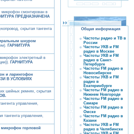
, микрофон смонтирован в
НИТУРА ПРЕДНАЗНАЧЕНА
копровод, скрытая тангента
Общая информация
Частоты радио и ТВ в
пиральным шнуром
России
ем).
ГАРНИТУРА
Частоты УКВ и FM
радио в Москве
Частоты УКВ и FM
 микрофон электретный в
радио в Санкт-
ции)).
ГАРНИТУРА
Петербурге
Частоты FM радио в
Новосибирске
он и ларингофон
Частоты УКВ и FM
ЗИ В УСЛОВИЯХ
радио в
Екатеринбурге
Частоты FM радио в
ких шейных ремнях, скрытая
Нижнем Новгороде
ОВ.
Частоты FM радио в
Самаре
тангента управления,
Частоты FM радио в
Омске
я тангента управления,
Частоты FM радио в
Казани
Частоты УКВ и FM
 микрофон горловой
радио в Челябинске
Частоты УКВ и FM