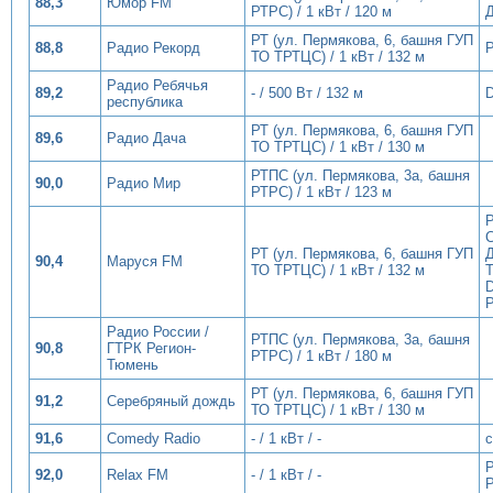
88,3
Юмор FM
РТРС) / 1 кВт / 120 м
РТ (ул. Пермякова, 6, башня ГУП
88,8
Радио Рекорд
ТО ТРТЦС) / 1 кВт / 132 м
Радио Ребячья
89,2
- / 500 Вт / 132 м
D
республика
РТ (ул. Пермякова, 6, башня ГУП
89,6
Радио Дача
ТО ТРТЦС) / 1 кВт / 130 м
РТПС (ул. Пермякова, 3а, башня
90,0
Радио Мир
РТРС) / 1 кВт / 123 м
Р
РТ (ул. Пермякова, 6, башня ГУП
Д
90,4
Маруся FM
ТО ТРТЦС) / 1 кВт / 132 м
D
Радио России /
РТПС (ул. Пермякова, 3а, башня
90,8
ГТРК Регион-
РТРС) / 1 кВт / 180 м
Тюмень
РТ (ул. Пермякова, 6, башня ГУП
91,2
Серебряный дождь
ТО ТРТЦС) / 1 кВт / 130 м
91,6
Comedy Radio
- / 1 кВт / -
с
Р
92,0
Relax FM
- / 1 кВт / -
Р