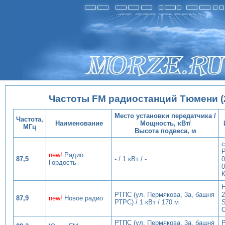
Частоты FM радиостанций Тюмени (
Место установки передатчика /
Частота,
Наименование
Мощность, кВт/
МГц
Высота подвеса, м
c
Р
new!
Радио
87,5
- / 1 кВт / -
0
Гордость
0
К
Н
РТПС (ул. Пермякова, 3а, башня
2
87,9
new!
Новое радио
РТРС) / 1 кВт / 170 м
S
РТПС (ул. Пермякова, 3а, башня
Р