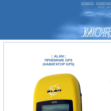
:: ALAN::
ПРИЕМНИК GPS
(НАВИГАТОР GPS)