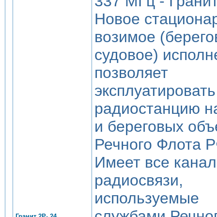
337 МГц - Гранит
Новое стациона
возимое (берего
судовое) исполн
позволяет
эксплуатировать
радиостанцию н
и береговых объ
Речного Флота Р
Имеет все кана
радиосвязи,
используемые
службами Речно
Гранит 2Р- 24