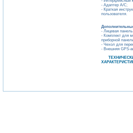
- Интерфейсный 
- Адаптер A/C;
- Краткая инстру
пользователя.
Дополнительные
- Лицевая панель
- Комплект для м
приборной панел
- Чехол для перен
- Внешняя GPS-а
ТЕХНИЧЕСК
ХАРАКТЕРИСТИ