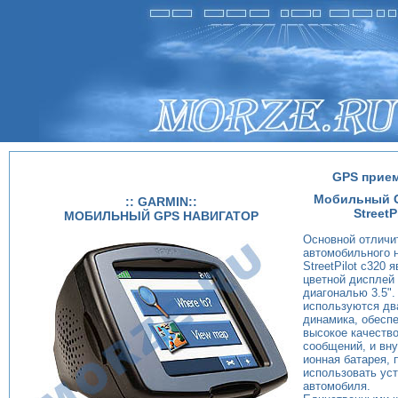
GPS прием
Мобильный G
:: GARMIN::
StreetP
МОБИЛЬНЫЙ GPS НАВИГАТОР
Основной отличи
автомобильного 
StreetPilot c320 
цветной дисплей 1
диагональю 3.5".
используются дв
динамика, обесп
высокое качеств
сообщений, и вну
ионная батарея,
использовать уст
автомобиля.