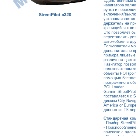
Единственными 
навигатора являе
ручка и переклю
включения/выклю
StreetPilot c320
устанавливается
держатель на пр
крепящийся к вет
Это позволяет б
переставлять уст
автомобиля в дру
Пользователи мо
дополнительно п
прибора лицевые
различных цвето
Навигатор позво
пользователям з
объекты POI (point
помощью беспла
программного об
POI Loader.
Garmin StreetPilo
поставляется с S
диском City Navig
America or Europ
данных из ПК чер
Стандартная ко
- Прибор StreetPil
- Приспособлени
присоске с адапт