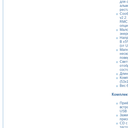
для 
альм
рест
Сооб
v2.2
RMC 
опци
Мало
энерг
Напр
В ±5
(от 
Магн
неск
пове
Свет
ото
сост
Длин
Комп
(53х1
Вес 6
Комплек
Приё
встр
USB 
Зажи
прис
CD с
тест