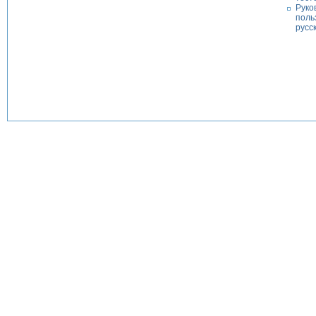
Руко
поль
русс