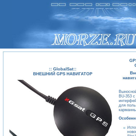
GP
:: GlobalSat::
Вн
ВНЕШНИЙ GPS НАВИГАТОР
навиг
Выносно
BU-353 c
интерфей
для поль
карманны
Особенн
Испо
ново