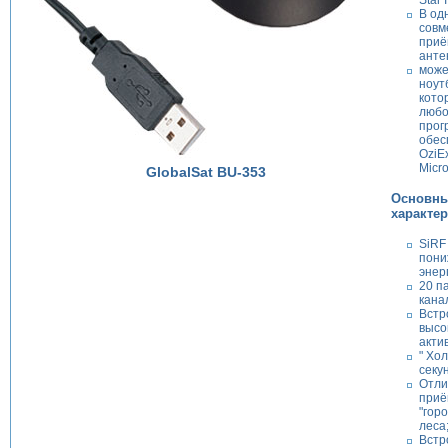
Star II
В од
совм
приё
анте
може
ноут
кото
любо
прог
обес
OziE
Micro
GlobalSat BU-353
Основн
характер
SiRF 
пон
энер
20 п
канал
Встр
высо
акти
" Хо
секу
Отли
приё
"гор
леса
Встр