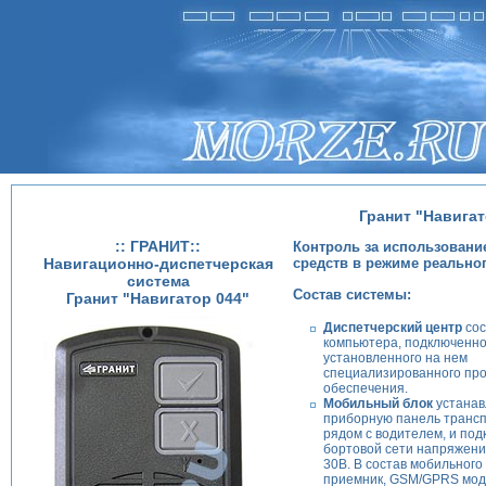
Гранит "Навигат
:: ГРАНИТ::
Контроль за использовани
Навигационно-диспетчерская
средств в режиме реально
система
Состав системы:
Гранит "Навигатор 044"
Диспетчерский центр
сос
компьютера, подключенног
установленного на нем
специализированного пр
обеспечения.
Мобильный блок
устанав
приборную панель трансп
рядом с водителем, и под
бортовой сети напряжени
30В. В состав мобильного
приемник, GSM/GPRS мод