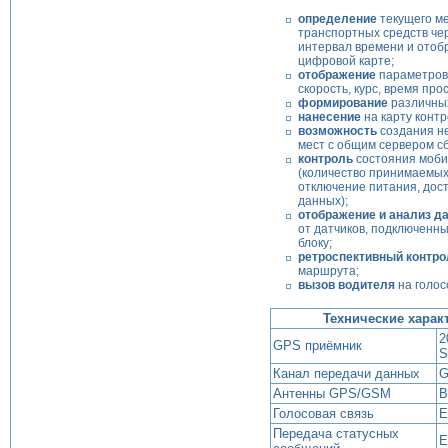
определение
текущего м
транспортных средств че
интервал времени и отоб
цифровой карте;
отображение
параметров
скорость, курс, время про
формирование
различных
нанесение
на карту конт
возможность
создания не
мест с общим сервером с
контроль
состояния моби
(количество принимаемых
отключение питания, дос
данных);
отображение и анализ д
от датчиков, подключенн
блоку;
ретроспективный контр
маршрута;
вызов водителя
на голос
Технические харак
2
GPS приёмник
S
Канал передачи данных
G
Антенны GPS/GSM
В
Голосовая связь
Е
Передача статусных
Е