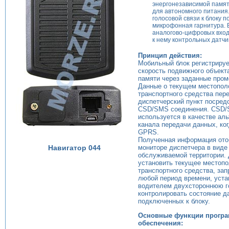
энергонезависимой памят
для автономного питания
голосовой связи к блоку 
микрофонная гарнитура. 
аналогово-цифровых вхо
к нему контрольных датчи
Принцип действия:
Мобильный блок регистрируе
скорость подвижного объекта
памяти через заданные пром
Данные о текущем местопол
транспортного средства пер
диспетчерский пункт посре
CSD/SMS соединения. CSD/
используется в качестве аль
канала передачи данных, ко
GPRS.
Полученная информация ото
мониторе диспетчера в виде
Навигатор 044
обслуживаемой территории.
установить текущее местоп
транспортного средства, зап
любой период времени, уста
водителем двухстороннюю г
контролировать состояние д
подключенных к блоку.
Основные функции прогр
обеспечения: