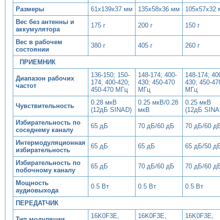
Размеры
61х139х37 мм
135х58х36 мм
105х57х32 
Вес без антенны и
175 г
200 г
150 г
аккумулятора
Вес в рабочем
380 г
405 г
260 г
состоянии
ПРИЕМНИК
136-150; 150-
148-174; 400-
148-174; 40
Диапазон рабочих
174; 400-420;
430; 450-470
430; 450-47
частот
450-470 МГц
МГц
МГц
0.28 мкВ
0.25 мкВ/0.28
0.25 мкВ
Чувствительность
(12дБ SINAD)
мкВ
(12дБ SINA
Избирательность по
65 дБ
70 дБ/60 дБ
70 дБ/60 д
соседнему каналу
Интермодуляционная
65 дБ
65 дБ
65 дБ/50 д
избирательность
Избирательность по
65 дБ
70 дБ/60 дБ
70 дБ/60 д
побочному каналу
Мощность
0.5 Вт
0.5 Вт
0.5 Вт
аудиовыхода
ПЕРЕДАТЧИК
16K0F3E,
16K0F3E,
16K0F3E,
Тип модуляции