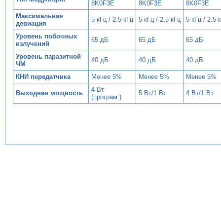
8K0F3E
8K0F3E
8K0F3E
Максимальная
5 кГц / 2.5 кГц
5 кГц / 2.5 кГц
5 кГц / 2.5 
девиация
Уровень побочных
65 дБ
65 дБ
65 дБ
излучений
Уровень паразитной
40 дБ
40 дБ
40 дБ
ЧМ
КНИ передатчика
Менее 5%
Менее 5%
Менее 5%
4 Вт
Выходная мощность
5 Вт/1 Вт
4 Вт/1 Вт
(програм.)