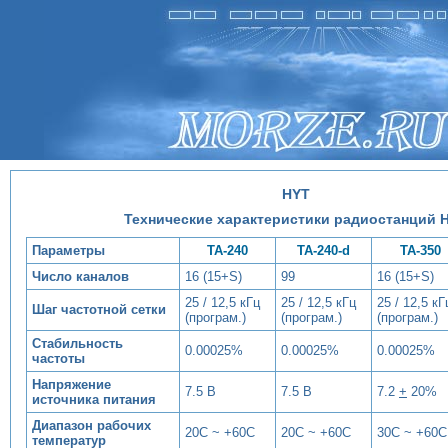
HYT
Технические характеристики радиостанций 
Параметры
TA-240
TA-240-d
TA-350
Число каналов
16 (15+S)
99
16 (15+S)
25 / 12,5 кГц
25 / 12,5 кГц
25 / 12,5 кГ
Шаг частотной сетки
(програм.)
(програм.)
(програм.)
Стабильность
0.00025%
0.00025%
0.00025%
частоты
Напряжение
7.5 В
7.5 В
7.2
+
20%
источника питания
Диапазон рабочих
20С ~ +60С
20С ~ +60С
30С ~ +60С
температур