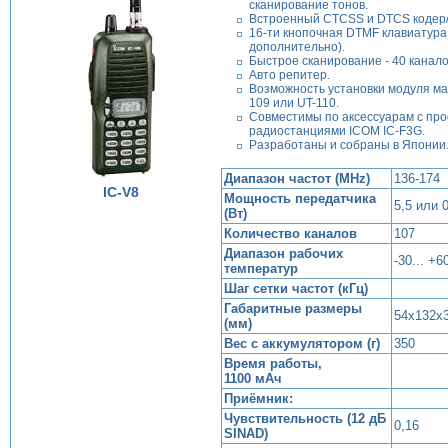
сканирование тонов.
Встроенный СTCSS и DTCS кодер/
16-ти кнопочная DTMF клавиатура
дополнительно).
Быстрое сканирование - 40 каналов
Авто репитер.
Возможность установки модуля ма
109 или UT-110.
Совместимы по аксессуарам с п
радиостанциями ICOM IC-F3G.
Разработаны и собраны в Японии
Диапазон частот (MHz)
136-174
IC-V8
Мощность передатчика
5,5 или 0
(Вт)
Количество каналов
107
Диапазон рабочих
-30... +6
температур
Шаг сетки частот (кГц)
Габаритные размеры
54х132х
(мм)
Вес с аккумулятором (г)
350
Время работы,
1100 мАч
Приёмник:
Чувствительность (12 дБ
0,16
SINAD)