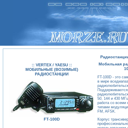
Радиостанции 
Мобильная ра
:: VERTEX / YAESU ::
1
МОБИЛЬНЫЕ (ВОЗИМЫЕ)
РАДИОСТАНЦИИ
FT-100D - это с
в мире вседиапа
радиолюбительск
Поддерживаются
радиолюбительск
50, 144 и 430 МГ
работа со всеми
типами модуляци
FM, AFSK.
FT-100D
Корпус трансиве
профессионально
использованием 