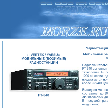
Радиостанции 
Мобильная ра
:: VERTEX / YAESU::
8
МОБИЛЬНЫЕ (ВОЗИМЫЕ)
РАДИОСТАНЦИИ
Радиолюбительск
FT-840 выполнен
технологии Hi-En
1000-ой серии, о
предлагается по
более низким цен
Выходная мощнос
составляет до 10
FT-840
любительских ди
Вт несущей при 
модуляции).