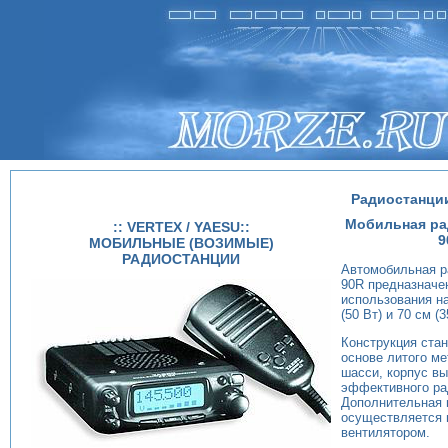
Радиостанции 
Мобильная ра
:: VERTEX / YAESU::
9
МОБИЛЬНЫЕ (ВОЗИМЫЕ)
РАДИОСТАНЦИИ
Автомобильная р
90R предназначе
использования на
(50 Вт) и 70 см (3
Конструкция стан
основе литого м
шасси, корпус в
эффективного ра
Дополнительная 
осуществляется 
вентилятором.