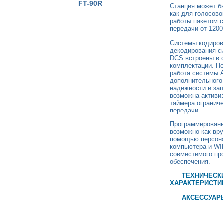
FT-90R
Станция может б
как для голосово
работы пакетом 
передачи от 1200
Системы кодиров
декодирования с
DCS встроены в 
комплектации. П
работа системы 
дополнительного
надежности и за
возможна активи
таймера огранич
передачи.
Программировани
возможно как вру
помощью персон
компьютера и W
совместимого пр
обеспечения.
ТЕХНИЧЕСК
ХАРАКТЕРИСТИ
АКСЕССУАР